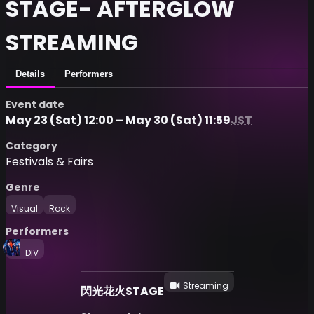
STAGE- AFTERGLOW
STREAMING
Details
Performers
Event date
May 23 (Sat) 12:00 – May 30 (Sat) 11:59
JST
Category
Festivals & Fairs
Genre
Visual
Rock
Performers
DIV
Streaming
閃光花火STAGE