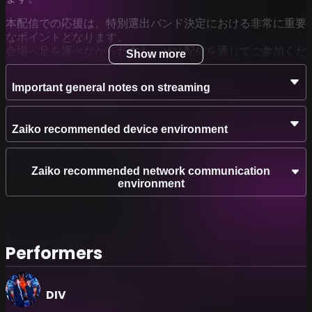
本配信での応援は、特別選出バンド決定における非常に重要
なポイントとなります。
会場へ足を運べなかった方も、ぜひ配信を通じてご参加くだ
Show more
さい。
Important general notes on streaming
なお、DIVライヴパートはダイジェスト版での配信となりま
す。
この夏、Spotify O-EASTへの切符を掴むのは誰なのか。
Zaiko recommended device environment
その瞬間を、ぜひ配信でお見届けください。
【出演】
Zaiko recommended network communication
DIV（Vo. CHISA / Dr. satoshi / Gt. Daichi / Ba. RIKITO）
environment
【ゲスト】透明少女
ギャロ
ORSEAS
THE_PiTY.
Performers
リヴァレス
ルルノネ
シンギュラリティ
【2nd/A】Re:bellion
DIV