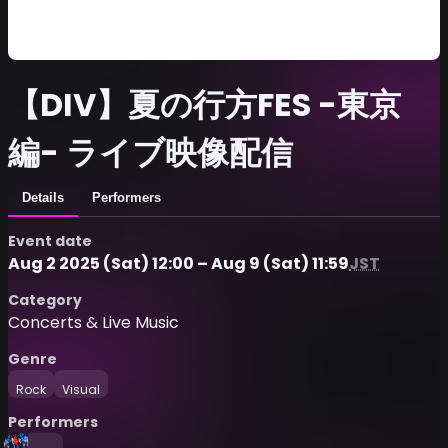
【DIV】夏の行方FES -東京
編- ライブ映像配信
Details
Performers
Event date
Aug 2 2025 (Sat) 12:00 – Aug 9 (Sat) 11:59
JST
Category
Concerts & Live Music
Genre
Rock
Visual
Performers