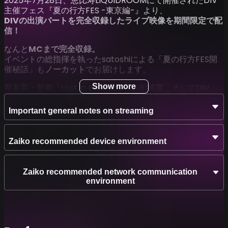
2025年7月28日、恵比寿LIQUIDROOMにて開催されたDIV
主催フェス『夏の行方FES -東京編-』より、
DIVの出演パートを完全収録したライブ映像を期間限定で配
信！
なんと
MCまで完全収録。
イベントの総指揮を執ったsatoshiによる「夏の行方FES開
催秘話」も
ノーカット
でお届けします。
新衣装・新曲「Lost in Paradise」の初披露、そしてDIV
Show more
の“夏”の集大成とも言える熱演。
会場で体感された方も、来られなかった方も、ぜひこの機会
Important general notes on streaming
にご覧ください。
ファイナルを迎えた“夏の行方FES”。
Zaiko recommended device environment
そのすべてをステージで語り尽くしたDIVの姿を、
何度で
も。
Zaiko recommended network communication
🎵 セットリスト
environment
DIV @ 夏の行方FES -東京編-（2025.07.28 LIQUIDROOM）
イケナイKISS